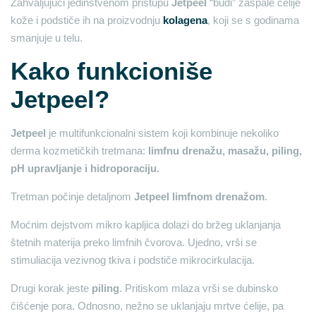
Zahvaljujući jedinstvenom pristupu
Jetpeel
“budi” zaspale ćelije
kože i podstiče ih na proizvodnju
kolagena
, koji se s godinama
smanjuje u telu.
Kako funkcioniše
Jetpeel?
Jetpeel
je multifunkcionalni sistem koji kombinuje nekoliko
derma kozmetičkih tretmana:
limfnu drenažu, masažu, piling,
pH upravljanje i hidroporaciju.
Tretman počinje detaljnom
Jetpeel limfnom drenažom
.
Moćnim dejstvom mikro kapljica dolazi do bržeg uklanjanja
štetnih materija preko limfnih čvorova. Ujedno, vrši se
stimuliacija vezivnog tkiva i podstiče mikrocirkulacija.
Drugi korak jeste
piling
. Pritiskom mlaza vrši se dubinsko
čišćenje pora. Odnosno, nežno se uklanjaju mrtve ćelije, pa