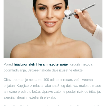
Pored
hijaluronskih filera
,
mezoterapije
i drugih metoda
podmlađivanja,
Jetpeel
takođe daje izuzetne efekte.
Čitav tretman je ne samo 100 odsto prirodan, već i veoma
prijatan. Kapljice iz mlaza, iako snažnog dejstva, male su mase
te nežno prodiru u kožu. Upravo zato ne postoji rizik od iritacija,
alergija i drugih neželjenih efekata.