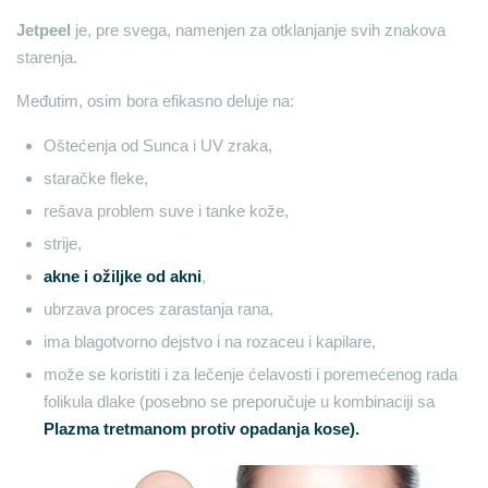
Jetpeel
je, pre svega, namenjen za otklanjanje svih znakova
starenja.
Međutim, osim bora efikasno deluje na:
Oštećenja od Sunca i UV zraka,
staračke fleke,
rešava problem suve i tanke kože,
strije,
akne i ožiljke od akni
,
ubrzava proces zarastanja rana,
ima blagotvorno dejstvo i na rozaceu i kapilare,
može se koristiti i za lečenje ćelavosti i poremećenog rada
folikula dlake (posebno se preporučuje u kombinaciji sa
Plazma tretmanom protiv opadanja kose).