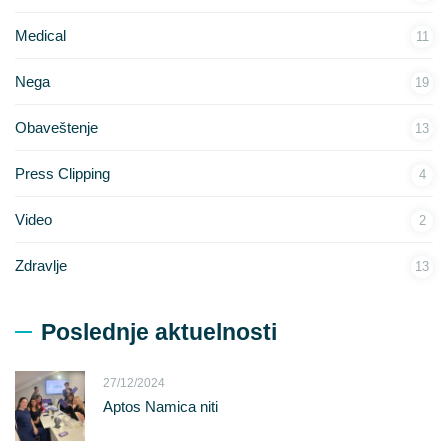
Medical
11
Nega
19
Obaveštenje
13
Press Clipping
4
Video
2
Zdravlje
13
Poslednje aktuelnosti
27/12/2024
Aptos Namica niti