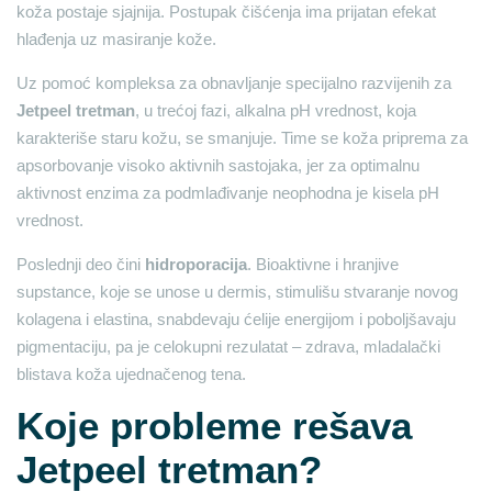
koža postaje sjajnija. Postupak čišćenja ima prijatan efekat
hlađenja uz masiranje kože.
Uz pomoć kompleksa za obnavljanje specijalno razvijenih za
Jetpeel tretman
, u trećoj fazi, alkalna pH vrednost, koja
karakteriše staru kožu, se smanjuje. Time se koža priprema za
apsorbovanje visoko aktivnih sastojaka, jer za optimalnu
aktivnost enzima za podmlađivanje neophodna je kisela pH
vrednost.
Poslednji deo čini
hidroporacija
. Bioaktivne i hranjive
supstance, koje se unose u dermis, stimulišu stvaranje novog
kolagena i elastina, snabdevaju ćelije energijom i poboljšavaju
pigmentaciju, pa je celokupni rezulatat – zdrava, mladalački
blistava koža ujednačenog tena.
Koje probleme rešava
Jetpeel tretman?