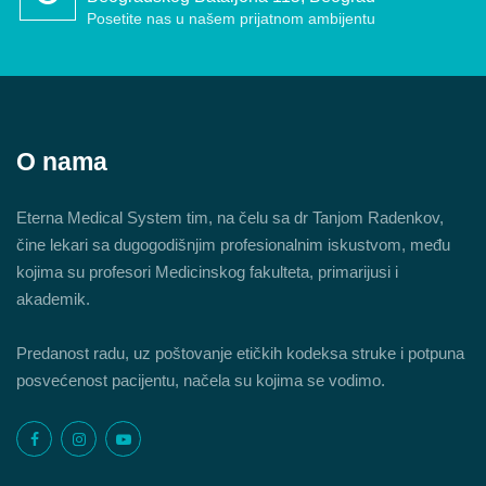
Posetite nas u našem prijatnom ambijentu
O nama
Eterna Medical System tim, na čelu sa dr Tanjom Radenkov,
čine lekari sa dugogodišnjim profesionalnim iskustvom, među
kojima su profesori Medicinskog fakulteta, primarijusi i
akademik.
Predanost radu, uz poštovanje etičkih kodeksa struke i potpuna
posvećenost pacijentu, načela su kojima se vodimo.