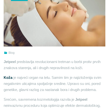
Blog
Jetpeel
predstavlja revolucionarni tretman u borbi protiv prvih
znakova starenja, ali i drugih nepravilnosti na koži.
Koža
je najveći organ na telu. Samim tim je najizloženija svim
negativnim uticajima spoljašnje sredine. Upravo su oni, pored
genetike, glavni razlog za nastanak bora i drugih problema.
Srećom, savremena kozmetologija razvila je
Jetpeel
neinvazivnu proceduru koja optimizuje efekte dermatološkog,