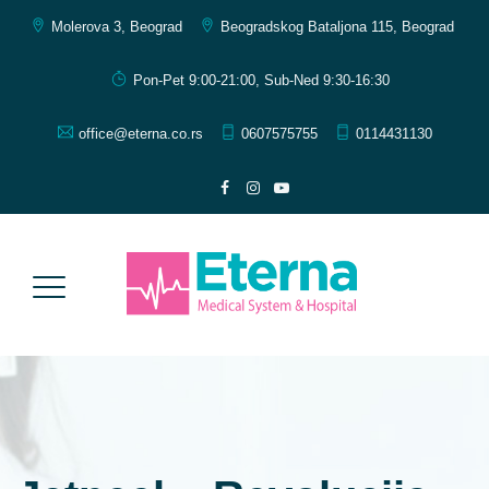
Molerova 3, Beograd
Beogradskog Bataljona 115, Beograd
Pon-Pet 9:00-21:00, Sub-Ned 9:30-16:30
office@eterna.co.rs
0607575755
0114431130