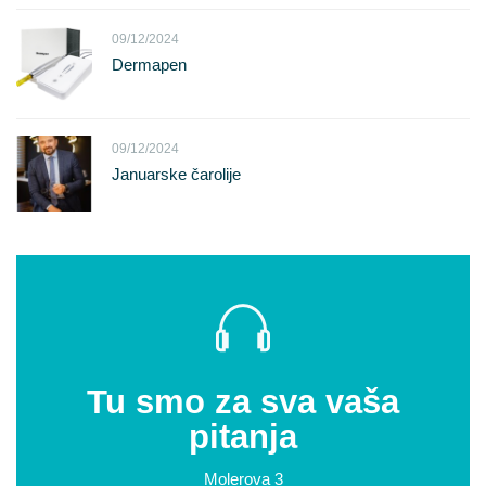
09/12/2024
Dermapen
09/12/2024
Januarske čarolije
Tu smo za sva vaša
pitanja
Molerova 3