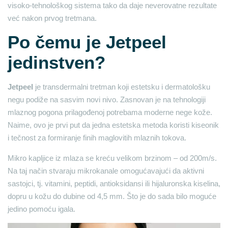
visoko-tehnološkog sistema tako da daje neverovatne rezultate
već nakon prvog tretmana.
Po čemu je Jetpeel
jedinstven?
Jetpeel
je transdermalni tretman koji estetsku i dermatološku
negu podiže na sasvim novi nivo. Zasnovan je na tehnologiji
mlaznog pogona prilagođenoj potrebama moderne nege kože.
Naime, ovo je prvi put da jedna estetska metoda koristi kiseonik
i tečnost za formiranje finih maglovitih mlaznih tokova.
Mikro kapljice iz mlaza se kreću velikom brzinom – od 200m/s.
Na taj način stvaraju mikrokanale omogućavajući da aktivni
sastojci, tj. vitamini, peptidi, antioksidansi ili hijaluronska kiselina,
dopru u kožu do dubine od 4,5 mm. Što je do sada bilo moguće
jedino pomoću igala.