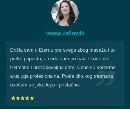
Vesna Zafirović
Došla sam u Eternu pre svega zbog masaža i to
preko popusta, a onda sam probala skoro sve
tretmane i prezadovoljna sam. Cene su korektne,
a usluga profesionalna. Posle bilo kog tretmana
osećam se jako lepo i privlačno.