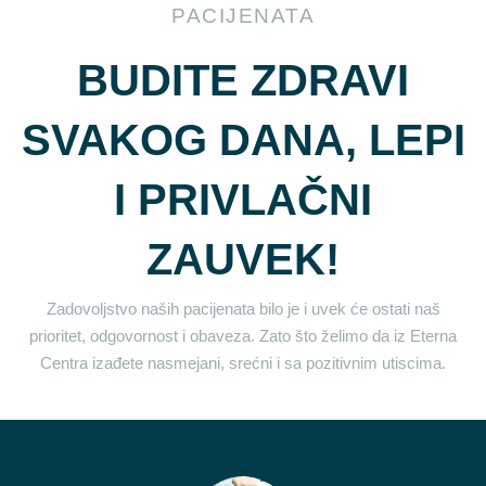
PACIJENATA
BUDITE ZDRAVI
SVAKOG DANA, LEPI
I PRIVLAČNI
ZAUVEK!
Zadovoljstvo naših pacijenata bilo je i uvek će ostati naš
prioritet, odgovornost i obaveza. Zato što želimo da iz Eterna
Centra izađete nasmejani, srećni i sa pozitivnim utiscima.