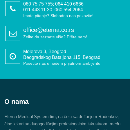
060 75 75 755; 064 410 6666
011 443 11 30; 060 554 2064
Imate pitanje? Slobodno nas pozovite!
office@eterna.co.rs
Želite da saznate više? Pišite nam!
Molerova 3, Beograd
Beogradskog Bataljona 115, Beograd
Posetite nas u našem prijatnom ambijentu
O nama
Eterna Medical System tim, na čelu sa dr Tanjom Radenkov,
čine lekari sa dugogodišnjim profesionalnim iskustvom, među