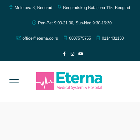
Molerova 3, Beograd
Beogradskog Bataljona 115, Beograd
Pon-Pet 9:00-21:00, Sub-Ned 9:30-16:30
office@eterna.co.rs
0607575755
0114431130