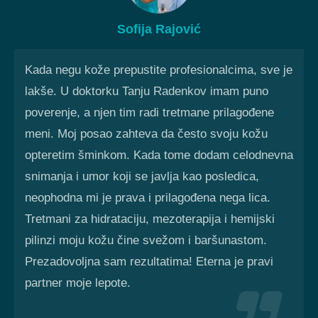
Sofija Rajović
Kada negu kože prepustite profesionalcima, sve je
lakše. U doktorku Tanju Radenkov imam puno
poverenje, a njen tim radi tretmane prilagođene
meni.
Moj posao zahteva da često svoju kožu
opteretim šminkom. Kada tome dodam celodnevna
snimanja i umor koji se javlja kao posledica,
neophodna mi je prava i prilagođena nega lica.
Tretmani za hidrataciju, mezoterapija i hemijski
pilinzi moju kožu čine svežom i baršunastom.
Prezadovoljna sam rezultatima! Eterna je pravi
partner moje lepote.