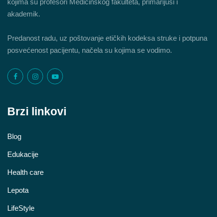
kojima su profesori Medicinskog fakulteta, primarijusi i
akademik.
Predanost radu, uz poštovanje etičkih kodeksa struke i potpuna
posvećenost pacijentu, načela su kojima se vodimo.
Brzi linkovi
Blog
Edukacije
Health care
Lepota
LifeStyle