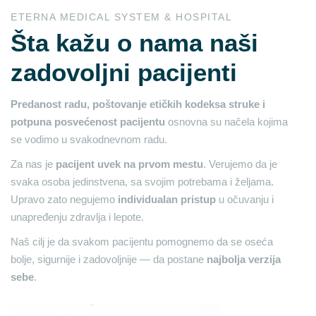
ETERNA MEDICAL SYSTEM & HOSPITAL
Šta kažu o nama naši
zadovoljni pacijenti
Predanost radu, poštovanje etičkih kodeksa struke i
potpuna posvećenost pacijentu
osnovna su načela kojima
se vodimo u svakodnevnom radu.
Za nas je
pacijent uvek na prvom mestu
. Verujemo da je
svaka osoba jedinstvena, sa svojim potrebama i željama.
Upravo zato negujemo
individualan pristup
u očuvanju i
unapređenju zdravlja i lepote.
Naš cilj je da svakom pacijentu pomognemo da se oseća
bolje, sigurnije i zadovoljnije — da postane
najbolja verzija
sebe
.