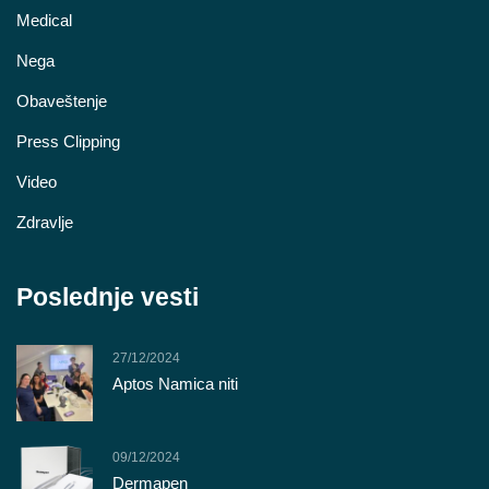
Medical
Nega
Obaveštenje
Press Clipping
Video
Zdravlje
Poslednje vesti
27/12/2024
Aptos Namica niti
09/12/2024
Dermapen