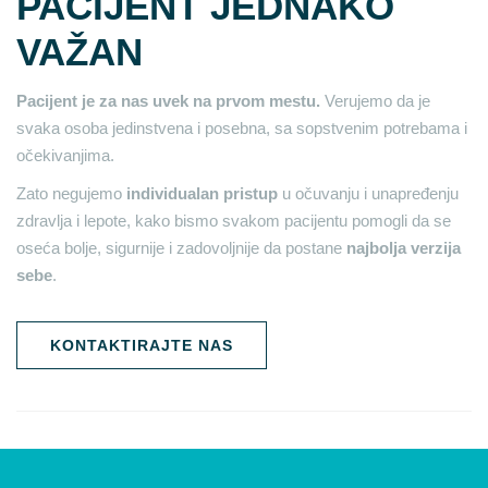
PACIJENT JEDNAKO
VAŽAN
Pacijent je za nas uvek na prvom mestu.
Verujemo da je
svaka osoba jedinstvena i posebna, sa sopstvenim potrebama i
očekivanjima.
Zato negujemo
individualan pristup
u očuvanju i unapređenju
zdravlja i lepote, kako bismo svakom pacijentu pomogli da se
oseća bolje, sigurnije i zadovoljnije da postane
najbolja verzija
sebe
.
KONTAKTIRAJTE NAS