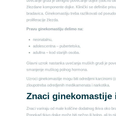
uvećanje grudi je benigno povećanje dojke (obično bilat
žlezdane komponente dojke. Klinički se definiše pris
bradavica. Ginekomastiju treba razlikovati od pseudog
proliferacije žlezda.
Pravu ginekomastiju delimo na:
neonatalnu,
adolescentna – pubertetska,
adultna – kod starijih osoba.
Glavni uzrok nastanka uvećanja muških grudi je pov
smanjenje muškog polnog hormona.
Uzroci ginekomastije mogu biti odredjeni karcinomi (do
zloupotreba odredjenih medikamenata i narkotika.
Znaci ginekomastije i
Znaci variraju od male količine dodatnog tkiva oko brad
Ponekad tkivo dojke može biti nežno ili bolno, ali to ni