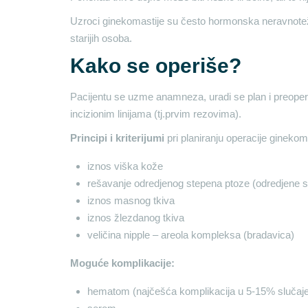
Uzroci ginekomastije su često hormonska neravnoteža
starijih osoba.
Kako se operiše?
Pacijentu se uzme anamneza, uradi se plan i preoperat
incizionim linijama (tj.prvim rezovima).
Principi i kriterijumi
pri planiranju operacije ginekom
iznos viška kože
rešavanje odredjenog stepena ptoze (odredjene spu
iznos masnog tkiva
iznos žlezdanog tkiva
veličina nipple – areola kompleksa (bradavica)
Moguće komplikacije:
hematom (najčešća komplikacija u 5-15% slučaj