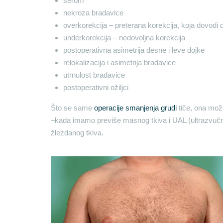
serom
nekroza bradavice
overkorekcija – preterana korekcija, koja dovodi 
underkorekcija – nedovoljna korekcija
postoperativna asimetrija desne i leve dojke
relokalizacija i asimetrija bradavice
utrnulost bradavice
postoperativni ožiljci
Što se same
operacije smanjenja grudi
tiče, ona može
–kada imamo previše masnog tkiva i UAL (ultrazvučna
žlezdanog tkiva.