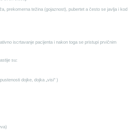
, prekomerna težina (gojaznost), pubertet a često se javlja i kod
ivno iscrtavanje pacijenta i nakon toga se pristupi prvičnim
astije su:
stenosti dojke, dojka „visi“ )
eva)