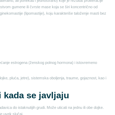
eralno, ali ponekad i jednostrano) koje je rezultat proliferacije
ustvom gumene ili čvrste mase koja se širi koncentrično od
inekomastije (lipomastije), koju karakteriše taloženje masti bez
ećanje estrogena (ženskog polnog hormona) i istovremeno
jke, pluća, jetre), sistemska oboljenja, traume, gojaznost, kao i
 kada se javljaju
avica do istaknutijih grudi. Može uticati na jednu ili obe dojke.
je uvek slučaj.