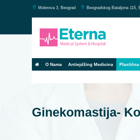
Molerova 3, Beograd
Beogradskog Bataljona 115, 
O Nama
Antiejdžing Medicina
Plastična 
Kontakt
Ginekomastija- Ko