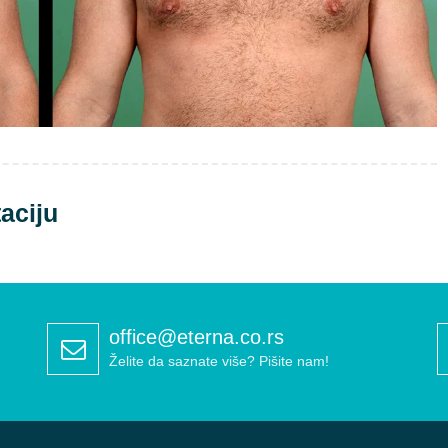
aciju
office@eterna.co.rs
Želite da saznate više? Pišite nam!