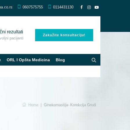
na.co.rs
0607575755
0114431130
čni rezultati
Zakažite konsultaciju!
oljni pacijenti
e
ORL I Opšta Medicina
Blog
Home
|
Ginekomastija- Korekcija Grudi