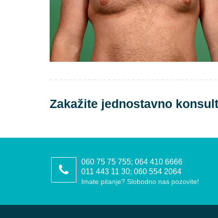
Zakažite jednostavno konsult
060 75 75 755; 064 410 6666
011 443 11 30; 060 554 2064
Imate pitanje? Slobodno nas pozovite!