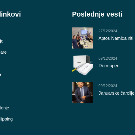
linkovi
Poslednje vesti
27/12/2024
Aptos Namica niti
je
care
09/12/2024
Dermapen
e
09/12/2024
Januarske čarolije
enje
lipping