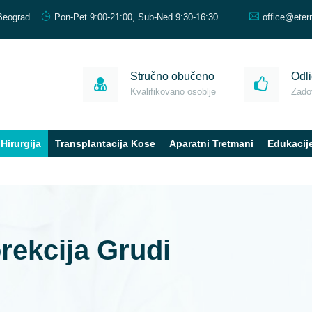
Beograd
Pon-Pet 9:00-21:00, Sub-Ned 9:30-16:30
office@eter
Stručno obučeno
Odli
Kvalifikovano osoblje
Zadov
Hirurgija
Transplantacija Kose
Aparatni Tretmani
Edukacij
rekcija Grudi