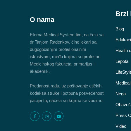
Brzi 
O nama
Blog
Eterna Medical System tim, na čelu sa
Edukaci
dr Tanjom Radenkov, čine lekari sa
dugogodišnjim profesionalnim
Health 
iskustvom, među kojima su profesori
Lepota
Medicinskog fakulteta, primarijusi i
akademik.
LifeStyl
Medical
Predanost radu, uz poštovanje etičkih
kodeksa struke i potpuna posvećenost
Nega
pacijentu, načela su kojima se vodimo.
Obavešt
Press C
Video