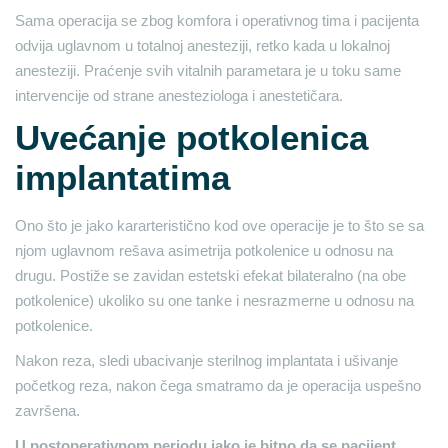
Sama operacija se zbog komfora i operativnog tima i pacijenta
odvija uglavnom u totalnoj anesteziji, retko kada u lokalnoj
anesteziji. Praćenje svih vitalnih parametara je u toku same
intervencije od strane anesteziologa i anestetičara.
Uvećanje potkolenica
implantatima
Ono što je jako kararteristično kod ove operacije je to što se sa
njom uglavnom rešava asimetrija potkolenice u odnosu na
drugu. Postiže se zavidan estetski efekat bilateralno (na obe
potkolenice) ukoliko su one tanke i nesrazmerne u odnosu na
potkolenice.
Nakon reza, sledi ubacivanje sterilnog implantata i ušivanje
početkog reza, nakon čega smatramo da je operacija uspešno
završena.
U postoperativnom periodu jako je bitno da se pacijent