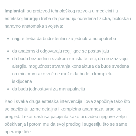
Implantati
su proizvod tehnološkog razvoja u medicini i u
estetskoj hirurgiji i treba da poseduju određena fizička, biološka i
naravno anatomska svojstva:
najpre treba da budi sterilni i za jednokratnu upotrebu
da anatomski odgovaraju regiji gde se postavljaju
da budu bezbedni u svakom smislu te reči, da ne izazivaju
alergije, mogućnost stvaranja kontraktura da bude svedena
na minimum ako već ne može da bude u kompletu
isključena
da budu jednostavni za manupulaciju
Kao i svaka druga estetska intervencija i ova započinje tako što
se pacijentu uzme detaljna i kompletna anamneza, uradi se
pregled. Lekar sasluša pacijenta kako bi uvideo njegove želje i
očekivanja i potom mu da svoj predlog i sugestiju što se same
operacije tiče.