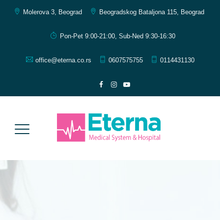
Molerova 3, Beograd
Beogradskog Bataljona 115, Beograd
Pon-Pet 9:00-21:00, Sub-Ned 9:30-16:30
office@eterna.co.rs
0607575755
0114431130