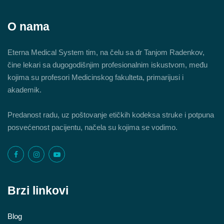
O nama
Eterna Medical System tim, na čelu sa dr Tanjom Radenkov,
čine lekari sa dugogodišnjim profesionalnim iskustvom, među
kojima su profesori Medicinskog fakulteta, primarijusi i
akademik.
Predanost radu, uz poštovanje etičkih kodeksa struke i potpuna
posvećenost pacijentu, načela su kojima se vodimo.
Brzi linkovi
Blog