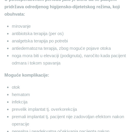
pridržava odredjenog higijensko-dijetetskog režima, koji
obuhvata:
mirovanje
antibiotska terapija (per os)
analgetska terapija po potrebi
antiedematozna terapja, zbog moguće pojave otoka
noga mora biti u elevaciji (podignuta), naročito kada pacijent
odmara i tokom spavanja
Moguće komplikacije:
otok
hematom
infekcija
prevelik implantat tj. overkorekcija
premali implantat tj. pacijent nije zadovoljan efektom nakon
operacije
nerealna i neadekvatna očekivanja pacijenta nakon