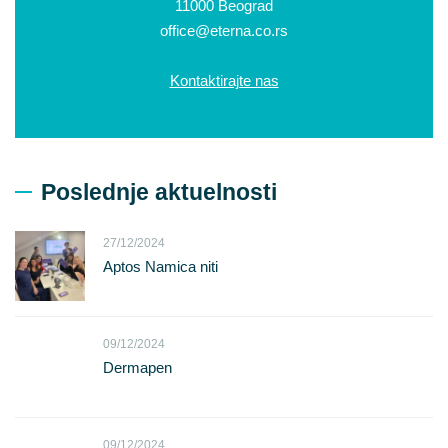
11000 Beograd
office@eterna.co.rs
Kontaktirajte nas
Poslednje aktuelnosti
27/12/2024
Aptos Namica niti
09/12/2024
Dermapen
09/12/2024