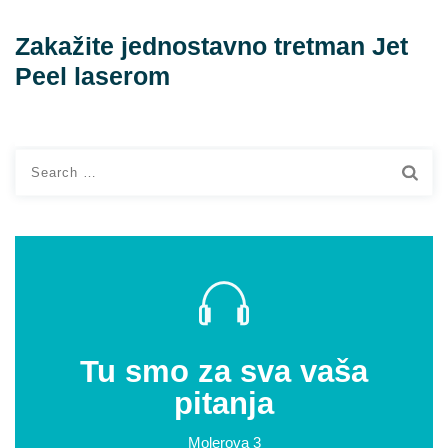
Zakažite jednostavno tretman Jet
Peel laserom
Search
for:
Tu smo za sva vaša
pitanja
Molerova 3