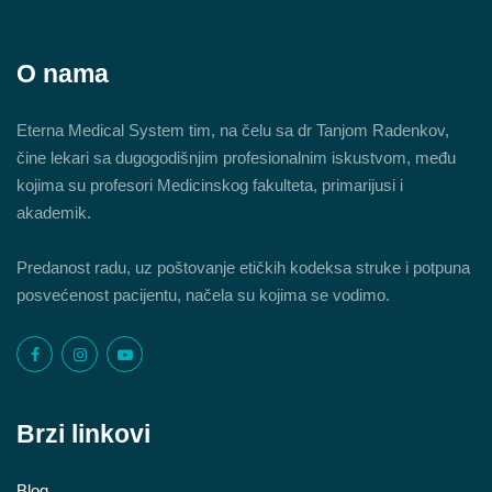
O nama
Eterna Medical System tim, na čelu sa dr Tanjom Radenkov,
čine lekari sa dugogodišnjim profesionalnim iskustvom, među
kojima su profesori Medicinskog fakulteta, primarijusi i
akademik.
Predanost radu, uz poštovanje etičkih kodeksa struke i potpuna
posvećenost pacijentu, načela su kojima se vodimo.
Brzi linkovi
Blog