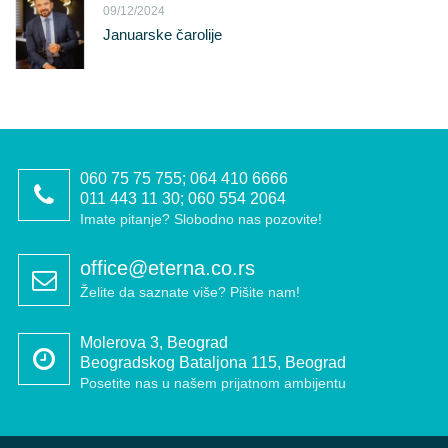
09/12/2024
Januarske čarolije
060 75 75 755; 064 410 6666
011 443 11 30; 060 554 2064
Imate pitanje? Slobodno nas pozovite!
office@eterna.co.rs
Želite da saznate više? Pišite nam!
Molerova 3, Beograd
Beogradskog Bataljona 115, Beograd
Posetite nas u našem prijatnom ambijentu