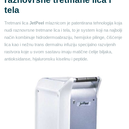
tela
Tretmani lica
JetPeel
mlaznicom je patentirana tehnologija koja
nudi raznovrsne tretmane lica i tela, to je system koji na najbolji
način kombinuje hidrodermoabraziju, hemijske pilinge, čišćenje
lica kao i nežnu trans dermalnu infuziju specijalno razvijenih
rastvora koje u svom sastavu imaju matične ćelije biljaka,
antioksidanse, hijaluronsku kiselinu i peptide.