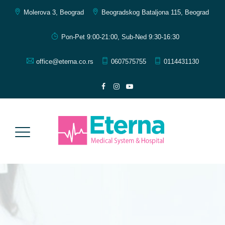
Molerova 3, Beograd
Beogradskog Bataljona 115, Beograd
Pon-Pet 9:00-21:00, Sub-Ned 9:30-16:30
office@eterna.co.rs
0607575755
0114431130