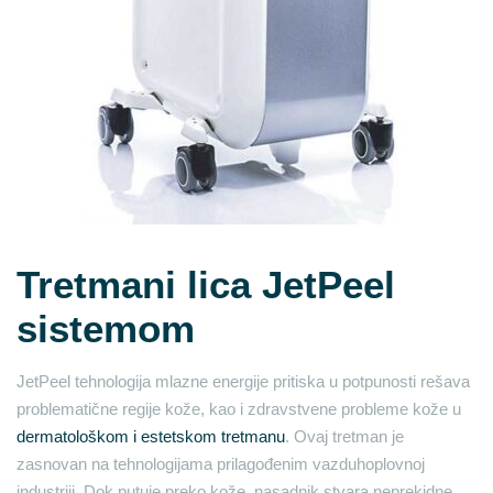
Tretmani lica JetPeel
sistemom
JetPeel tehnologija mlazne energije pritiska u potpunosti rešava
problematične regije kože, kao i zdravstvene probleme kože u
dermatološkom i estetskom tretmanu
. Ovaj tretman je
zasnovan na tehnologijama prilagođenim vazduhoplovnoj
industriji. Dok putuje preko kože, nasadnik stvara neprekidne