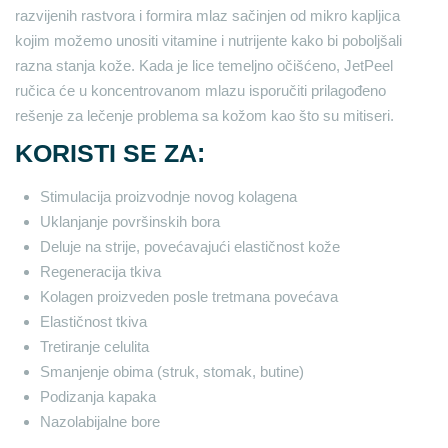
razvijenih rastvora i formira mlaz sačinjen od mikro kapljica
kojim možemo unositi vitamine i nutrijente kako bi poboljšali
razna stanja kože. Kada je lice temeljno očišćeno, JetPeel
ručica će u koncentrovanom mlazu isporučiti prilagođeno
rešenje za lečenje problema sa kožom kao što su mitiseri.
KORISTI SE ZA:
Stimulacija proizvodnje novog kolagena
Uklanjanje površinskih bora
Deluje na strije, povećavajući elastičnost kože
Regeneracija tkiva
Kolagen proizveden posle tretmana povećava
Elastičnost tkiva
Tretiranje celulita
Smanjenje obima (struk, stomak, butine)
Podizanja kapaka
Nazolabijalne bore