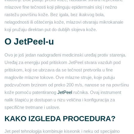
mlazove fine tečnosti koji pilinguju epidermalni sloj i nežno
rastežu površinu kože. Bez igala, bez ikakvog bola,
nelagodnosti ili oštećenja kože, mlazovi otvaraju mikrokanale
koji pružaju direktan put do dubljih slojeva kože.
O JetPeel-u
Ovo je još jedan nadograđeni medicinski uređaj protiv starenja.
Uređaj za energiju pod pritiskom JetPeel stvara vazduh pod
pritiskom, koji se ubrzava da se tečnost pretvorila u fine
maglovite mlazne tokove. Ove mlazne struje, koje putuju
podzvučnom brzinom od preko 200 m/s, nanose se na površinu
kože pomoću patentiranog
JetPeel
ručnika. Ovaj instrument
nalik štapiću je dostupan u nizu veličina i konfiguracija za
specifične tretmane i uslove.
KAKO IZGLEDA PROCEDURA?
Jet peel tehnologija kombinuje kiseonik i neku od specijalno