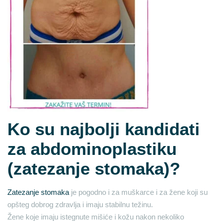
Ko su najbolji kandidati
za abdominoplastiku
(zatezanje stomaka)?
Zatezanje stomaka
je pogodno i za muškarce i za žene koji su
opšteg dobrog zdravlja i imaju stabilnu težinu.
Žene koje imaju istegnute mišiće i kožu nakon nekoliko