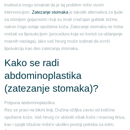
trudnoća mogu smatrati da je taj problem rešiv ovom
intervencijom.
Zatezanje stomaka
je takođe alternativa za ljude
sa istorijom gojaznosti i koji su imali značajan gubitak težine,
nakon čega ostaje opuštena koža. Zatezanje stomaka ne treba
mešati sa liposukcijom (procedura koja se koristi za uklanjanje
masnih naslaga), iako vaš hirurg može izabrati da izvrši
liposukciju kao deo zatezanja stomaka.
Kako se radi
abdominoplastika
(zatezanje stomaka)?
Potpuna abdominoplastika:
Rez se pravi na bikini liniji. Dužina ožiljka zavisi od količine
opuštene kože. Vaš hirurg će ukloniti višak kože i masnog tkiva,
kao i spojiti trbušne mišiće ukoliko postoji potreba za istim.