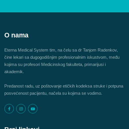
O nama
Eterna Medical System tim, na čelu sa dr Tanjom Radenkov,
čine lekari sa dugogodišnjim profesionalnim iskustvom, među
kojima su profesori Medicinskog fakulteta, primarijusi i
akademik.
Predanost radu, uz poštovanje etičkih kodeksa struke i potpuna
posvećenost pacijentu, načela su kojima se vodimo.