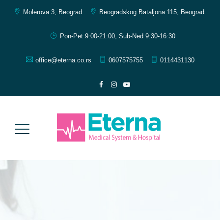
Molerova 3, Beograd
Beogradskog Bataljona 115, Beograd
Pon-Pet 9:00-21:00, Sub-Ned 9:30-16:30
office@eterna.co.rs
0607575755
0114431130