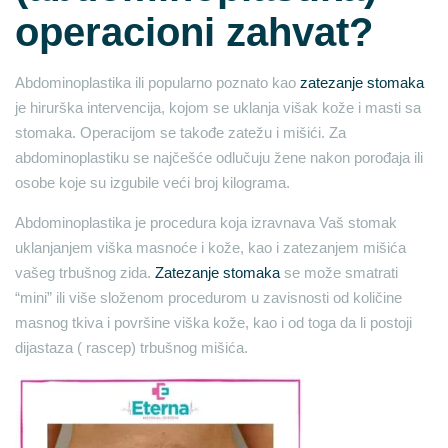
operacioni zahvat?
Abdominoplastika ili popularno poznato kao
zatezanje stomaka
je hirurška intervencija, kojom se uklanja višak kože i masti sa
stomaka. Operacijom se takođe zatežu i mišići. Za
abdominoplastiku se najčešće odlučuju žene nakon porođaja ili
osobe koje su izgubile veći broj kilograma.
Abdominoplastika je procedura koja izravnava Vaš stomak
uklanjanjem viška masnoće i kože, kao i zatezanjem mišića
vašeg trbušnog zida.
Zatezanje stomaka
se može smatrati
“mini” ili više složenom procedurom u zavisnosti od količine
masnog tkiva i površine viška kože, kao i od toga da li postoji
dijastaza ( rascep) trbušnog mišića.