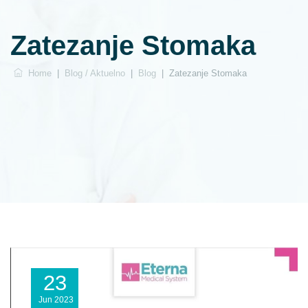
Zatezanje Stomaka
Home
|
Blog / Aktuelno
|
Blog
|
Zatezanje Stomaka
23
Jun
2023