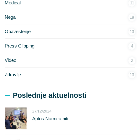
Medical
11
Nega
19
Obaveštenje
13
Press Clipping
4
Video
2
Zdravlje
13
Poslednje aktuelnosti
27/12/2024
Aptos Namica niti