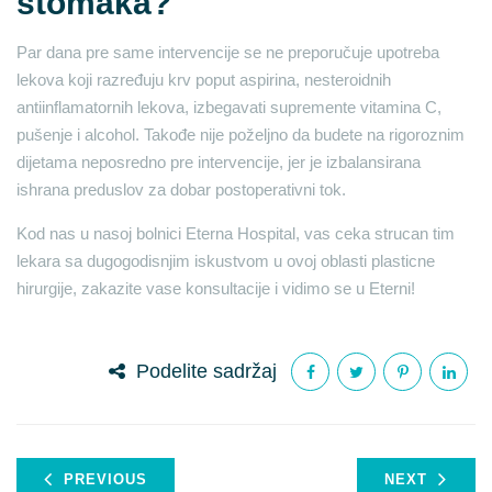
stomaka?
Par dana pre same intervencije se ne preporučuje upotreba
lekova koji razređuju krv poput aspirina, nesteroidnih
antiinflamatornih lekova, izbegavati supremente vitamina C,
pušenje i alcohol. Takođe nije poželjno da budete na rigoroznim
dijetama neposredno pre intervencije, jer je izbalansirana
ishrana preduslov za dobar postoperativni tok.
Kod nas u nasoj bolnici Eterna Hospital, vas ceka strucan tim
lekara sa dugogodisnjim iskustvom u ovoj oblasti plasticne
hirurgije, zakazite vase konsultacije i vidimo se u Eterni!
Podelite sadržaj
PREVIOUS
NEXT