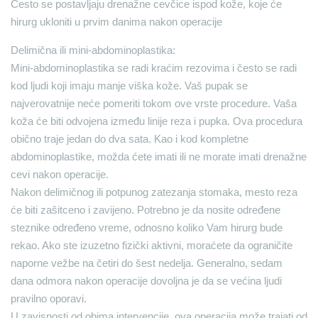
Često se postavljaju drenažne cevčice ispod kože, koje će
hirurg ukloniti u prvim danima nakon operacije
Delimična ili mini-abdominoplastika:
Mini-abdominoplastika se radi kraćim rezovima i često se radi
kod ljudi koji imaju manje viška kože. Vaš pupak se
najverovatnije neće pomeriti tokom ove vrste procedure. Vaša
koža će biti odvojena između linije reza i pupka. Ova procedura
obično traje jedan do dva sata. Kao i kod kompletne
abdominoplastike, možda ćete imati ili ne morate imati drenažne
cevi nakon operacije.
Nakon delimičnog ili potpunog zatezanja stomaka, mesto reza
će biti zašitceno i zavijeno. Potrebno je da nosite određene
steznike određeno vreme, odnosno koliko Vam hirurg bude
rekao. Ako ste izuzetno fizički aktivni, moraćete da ograničite
naporne vežbe na četiri do šest nedelja. Generalno, sedam
dana odmora nakon operacije dovoljna je da se većina ljudi
pravilno oporavi.
U zavisnosti od obima intervencije, ova operacija može trajati od