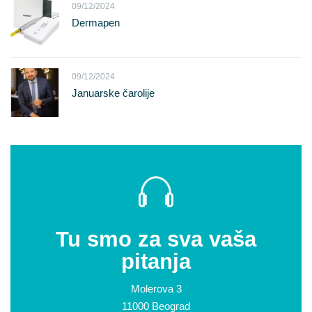
09/12/2024
Dermapen
09/12/2024
Januarske čarolije
Tu smo za sva vaša
pitanja
Molerova 3
11000 Beograd