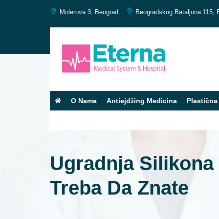
Molerova 3, Beograd
Beogradskog Bataljona 115, 
O Nama
Antiejdžing Medicina
Plastična 
Kontakt
Ugradnja Silikona
Treba Da Znate