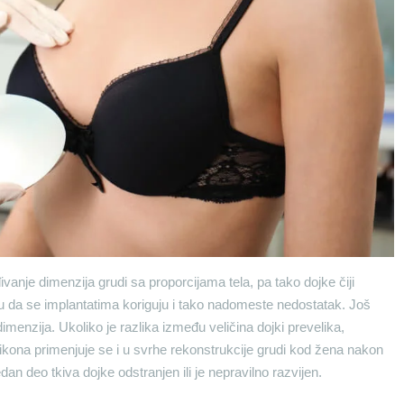
vanje dimenzija grudi sa proporcijama tela, pa tako dojke čiji
u da se implantatima koriguju i tako nadomeste nedostatak. Još
imenzija. Ukoliko je razlika između veličina dojki prevelika,
likona primenjuje se i u svrhe rekonstrukcije grudi kod žena nakon
dan deo tkiva dojke odstranjen ili je nepravilno razvijen.