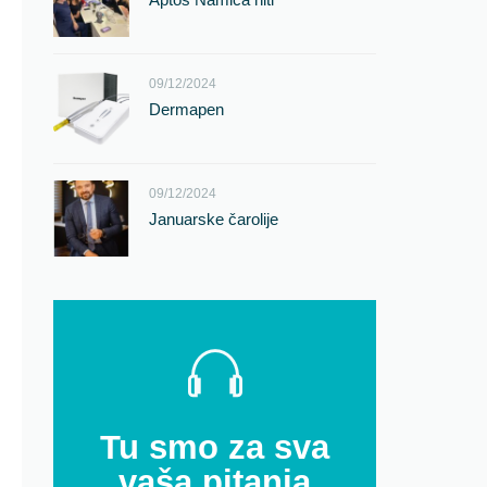
09/12/2024
Dermapen
09/12/2024
Januarske čarolije
Tu smo za sva
vaša pitanja