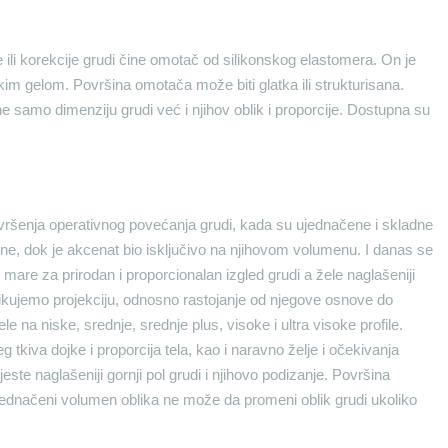
 ili korekcije grudi čine omotač od silikonskog elastomera. On je
skim gelom. Površina omotača može biti glatka ili strukturisana.
u ne samo dimenziju grudi već i njihov oblik i proporcije. Dostupna su
 vršenja operativnog povećanja grudi, kada su ujednačene i skladne
rene, dok je akcenat bio isključivo na njihovom volumenu. I danas se
 mare za prirodan i proporcionalan izgled grudi a žele naglašeniji
zlikujemo projekciju, odnosno rastojanje od njegove osnove do
le na niske, srednje, srednje plus, visoke i ultra visoke profile.
g tkiva dojke i proporcija tela, kao i naravno želje i očekivanja
jeste naglašeniji gornji pol grudi i njihovo podizanje. Površina
jednačeni volumen oblika ne može da promeni oblik grudi ukoliko