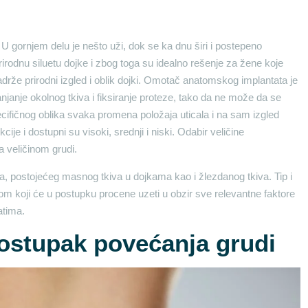
 gornjem delu je nešto uži, dok se ka dnu širi i postepeno
irodnu siluetu dojke i zbog toga su idealno rešenje za žene koje
drže prirodni izgled i oblik dojki. Omotač anatomskog implantata je
anjanje okolnog tkiva i fiksiranje proteze, tako da ne može da se
pecifičnog oblika svaka promena položaja uticala i na sam izgled
cije i dostupni su visoki, srednji i niski. Odabir veličine
a veličinom grudi.
 postojećeg masnog tkiva u dojkama kao i žlezdanog tkiva. Tip i
om koji će u postupku procene uzeti u obzir sve relevantne faktore
atima.
postupak povećanja grudi