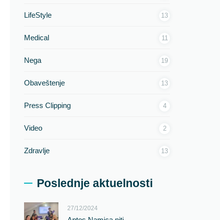
LifeStyle
13
Medical
11
Nega
19
Obaveštenje
13
Press Clipping
4
Video
2
Zdravlje
13
Poslednje aktuelnosti
27/12/2024
Aptos Namica niti