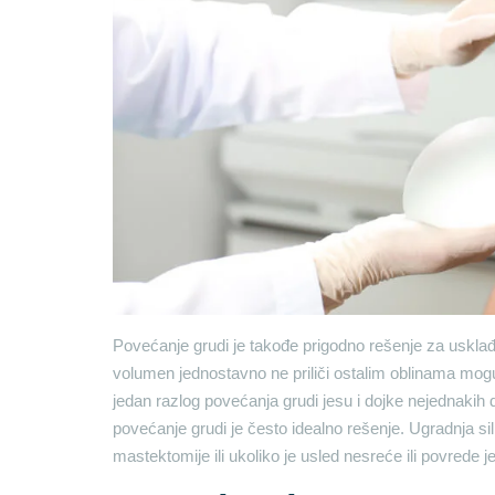
Povećanje grudi je takođe prigodno rešenje za usklađi
volumen jednostavno ne priliči ostalim oblinama mog
jedan razlog povećanja grudi jesu i dojke nejednakih d
povećanje grudi je često idealno rešenje. Ugradnja si
mastektomije ili ukoliko je usled nesreće ili povrede je