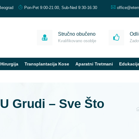
Beograd
Pon-Pet 9:00-21:00, Sub-Ned 9:30-16:30
office@eter
Stručno obučeno
Odli
Kvalifikovano osoblje
Zadov
Hirurgija
Transplantacija Kose
Aparatni Tretmani
Edukacij
 U Grudi – Sve Što