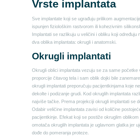
Vrste implantata
Sve implantate koji se ugrađuju prilikom augmentacije
ispunjen fiziološkim rastvorom ili kohezivnim silikon
Implantati se razlikuju u veličini i obliku koji određuj
dva oblika implantata: okrugli i anatomski.
Okrugli implantati
Okrugli oblici implantata vezuju se za same početke
proporcije čitavog tela i sam oblik dojki bile zanema
okrugli implantati preporučuju pacijentkinjama koje ne
dekolte i podizanje grudi. Kod okruglih implantata ra
najviše tačke. Prema projekciji okrugli implantati se de
Odabir veličine implantata zavisi od količine postojeće
pacijentkinje. Efekat koji se postiže okruglim oblikom 
omotača okruglih implantata je uglavnom glatka jer u
dođe do pomeranja proteze.