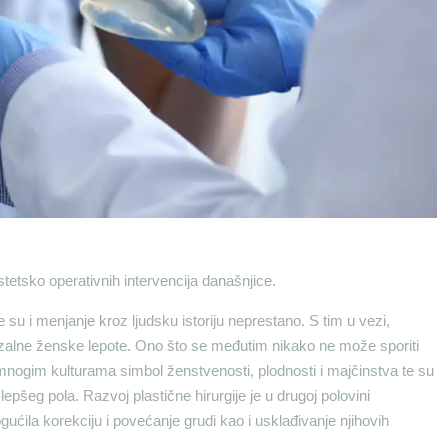
stetsko operativnih intervencija današnjice.
 su i menjanje kroz ljudsku istoriju neprestano. S tim u vezi,
erzalne ženske lepote. Ono što se međutim nikako ne može sporiti
mnogim kulturama simbol ženstvenosti, plodnosti i majčinstva te su
epšeg pola. Razvoj plastične hirurgije je u drugoj polovini
ila korekciju i povećanje grudi kao i usklađivanje njihovih