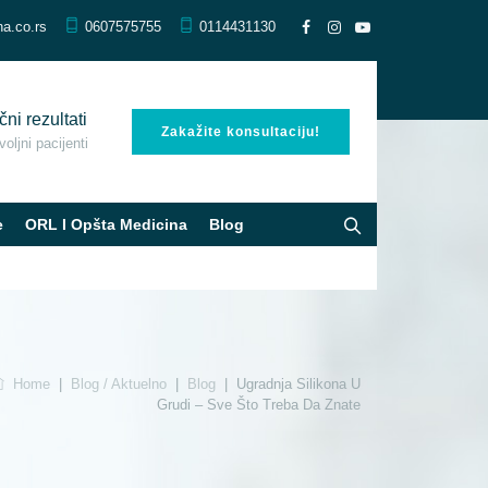
na.co.rs
0607575755
0114431130
čni rezultati
Zakažite konsultaciju!
oljni pacijenti
e
ORL I Opšta Medicina
Blog
Home
|
Blog / Aktuelno
|
Blog
|
Ugradnja Silikona U
Grudi – Sve Što Treba Da Znate