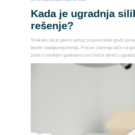
Kada je ugradnja sil
rešenje?
Svakako da je glavni razlog za povećanje grudi uprav
lepote vladajućeg trenda. Proces starenja utiče na gu
žene u srednjim godinama sve češće okreću ugradnji 