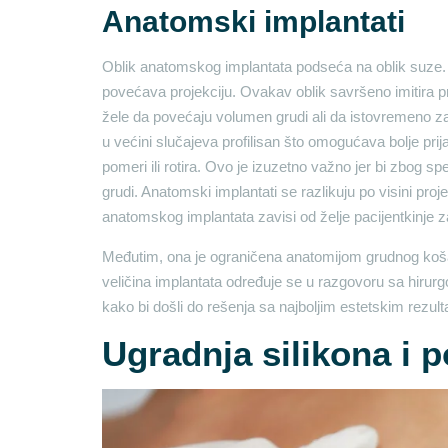
Anatomski implantati
Oblik anatomskog implantata podseća na oblik suze. U
povećava projekciju. Ovakav oblik savršeno imitira pr
žele da povećaju volumen grudi ali da istovremeno za
u većini slučajeva profilisan što omogućava bolje prij
pomeri ili rotira. Ovo je izuzetno važno jer bi zbog s
grudi. Anatomski implantati se razlikuju po visini projek
anatomskog implantata zavisi od želje pacijentkinje z
Međutim, ona je ograničena anatomijom grudnog koša,
veličina implantata određuje se u razgovoru sa hirurg
kako bi došli do rešenja sa najboljim estetskim rezult
Ugradnja silikona i 