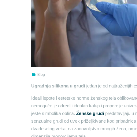
Blog
Ugradnja silikona u grudi
jedan je od najtraženijih e
Ideali lepote i estetske norme ženskog tela oblikovane
nemoguće je odrediti idealan kalup i proporcije univ
jeste simbolika oblina.
Ženske grudi
predstavljaju u 
senzualne grudi od uvek priželjkivane kod pripadnica l
dvadesetog veka, na zadovoljstvo mnogih žena, omoguć
dimenzija proporcijama tela.