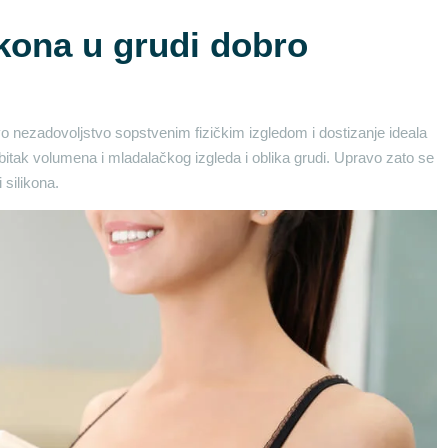
ikona u grudi dobro
o nezadovoljstvo sopstvenim fizičkim izgledom i dostizanje ideala
bitak volumena i mladalačkog izgleda i oblika grudi. Upravo zato se
silikona.