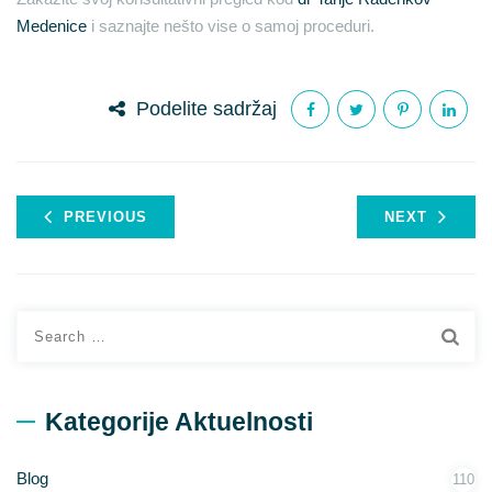
Medenice
i saznajte nešto vise o samoj proceduri.
Podelite sadržaj
PREVIOUS
NEXT
Search
for:
Kategorije Aktuelnosti
Blog
110