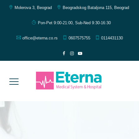
Molerova 3, Beograd
Beogradskog Bataljona 115, Beograd
Pon-Pet 9:00-21:00, Sub-Ned 9:30-16:30
office@eterna.co.rs
0607575755
0114431130