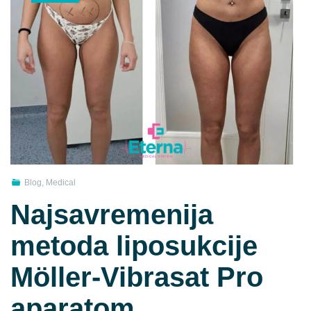
Blog
,
Medical
Najsavremenija
metoda liposukcije
Möller-Vibrasat Pro
aparatom