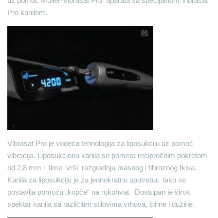
uz pomoć Möller-Vibrasat Pro aparata sa specijalnom Vibrasat
Pro kanilom.
Vibrasat Pro je vodeća tehnologija za liposukciju uz pomoć
vibracija. Liposukciona kanila se pomera recipročnim pokretom
od 2,8 mm i time vrši razgradnju masnog i fibroznog tkiva.
Kanila za liposukciju je za jednokratnu upotrebu, lako se
postavlja pomoću „kopče“ na rukohvat. Dostupan je širok
spektar kanila sa različitim stilovima vrhova, širine i dužine.