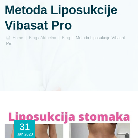
Metoda Liposukcije
Vibasat Pro
Home
|
Blog / Aktuelno
|
Blog
|
Metoda Liposukcije Vibasat
Pro
31
Jan
2023