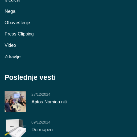
Nega
Obaveštenje
Press Clipping
Video
Zdravlje
Poslednje vesti
27/12/2024
Aptos Namica niti
09/12/2024
Dermapen