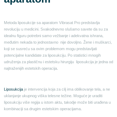
Metoda liposukcije sa aparatom Vibrasat Pro predstavlja
revoluciju u medicini. Svakodnevno slušamo savete da su za
idealnu figuru potrebni samo vežbanje i adekvatna ishrana,
međutim nekada to jednostavno nije dovoljno. Žene i muškarci,
koji se susreću sa ovim problemom mogu predstavljati
potencijalne kandidate za liposukciju. Po statistici mnogih
udruženja za plastičnu i estetsku hirurgiju liposukcija je jedna od
najtraženijih estetskih operacija.
Liposukcija
je intervencija koja za cilj ima oblikovanje tela, a ne
uklanjanje ukupnog viška telesne težine. Moguće je uraditi
liposukciju više regija u istom aktu, takodje može biti urađena u
kombinaciji sa drugim estetskim operacijama.