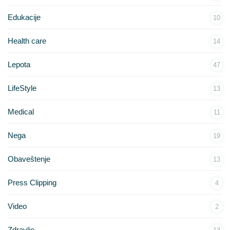
Edukacije
10
Health care
14
Lepota
47
LifeStyle
13
Medical
11
Nega
19
Obaveštenje
13
Press Clipping
4
Video
2
Zdravlje