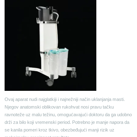
Ovaj aparat nudi najglatkiji i najnežniji način uklanjanja masti.
Njegov anatomski oblikovan rukohvat nosi pravu tačku
ravnoteže uz malu težinu, omogućavajući doktoru da ga udobno
drži za bilo koji vremenski period. Potrebno je manje napora da
se kanila pomeri kroz tkivo, obezbeđujući manji rizik uz