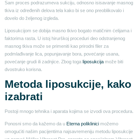
Sam proces podrazumeva sukciju, odnosno isisavanje masnog
tkiva iz određenih delova tela kako bi se ono preoblikovalo i
dovelo do željenog izgleda.
Liposukcijom se dobija masno tkivo bogato matičnim ćelijama i
faktorima rasta. U istoj hirurškoj proceduri deo odstranjenog
masnog tkiva može se primeniti kao prirodni filer za
podmlađivanje lica, popunjavanje bora, povećanje usana,
povećanje grudi ili zadnjice. Zbog toga
liposukcija
može biti
dvostruko korisna.
Metoda liposukcije, kako
izabrati
Postoji mnogo tehnika i aparata kojima se izvodi ova procedura.
Ponosni smo da kažemo da u
Eterna poliklinici
možemo
omogućiti našim pacijentima najsavremeniju metodu liposukcije