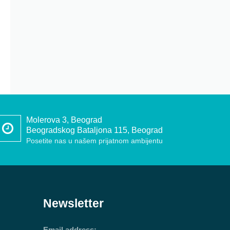
Molerova 3, Beograd
Beogradskog Bataljona 115, Beograd
Posetite nas u našem prijatnom ambijentu
Newsletter
Email address: