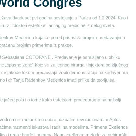
World Congres
ležava dvadeset pet godina postojanja u Parizu od 1.2.2024. Kao i
rurzi i doktori estetske i antiaging medicine iz celog sveta.
denkov Medenica koja će pored prisustva brojnim predavanjima
opraćenu brojnim primerima iz prakse.
of Sebastiana COTOFANE . Predavanje je osmišljeno u obliku
e „opasne zone“ koje su za jednog hirurga i injektora od ključnog
n će takođe tokom predavanja vršiti demonstraciju na kadaverima
o i dr Tanja Radenkov Medenica imati prilike da teoriju sa
nike jačeg pola i o tome kako estetskim procedurama na najbolji
odi na niz radionica o dobro poznatim revolucionarnim Aptos
ačima razmeniti iskustva i raditi na modelima. Primena Exellence
lica i regije brade i primena Nano exellence metode za nehirurški