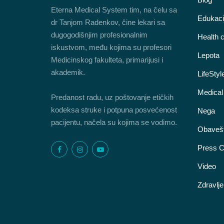
Eterna Medical System tim, na čelu sa
Edukaci
dr Tanjom Radenkov, čine lekari sa
dugogodišnjim profesionalnim
Health 
iskustvom, među kojima su profesori
Lepota
Medicinskog fakulteta, primarijusi i
akademik.
LifeStyl
Medical
Predanost radu, uz poštovanje etičkih
kodeksa struke i potpuna posvećenost
Nega
pacijentu, načela su kojima se vodimo.
Obavešt
Press C
Video
Zdravlje