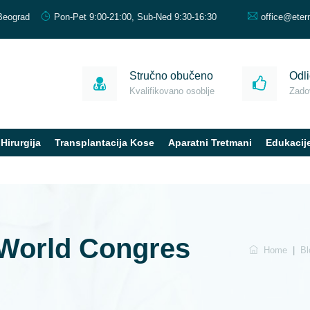
Beograd
Pon-Pet 9:00-21:00, Sub-Ned 9:30-16:30
office@eter
Stručno obučeno
Odli
Kvalifikovano osoblje
Zadov
Hirurgija
Transplantacija Kose
Aparatni Tretmani
Edukacij
World Congres
Home
|
Bl