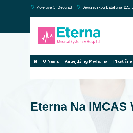
Molerova 3, Beograd
Beogradskog Bataljona 115, 
O Nama
Antiejdžing Medicina
Plastična 
Kontakt
Eterna Na IMCAS 