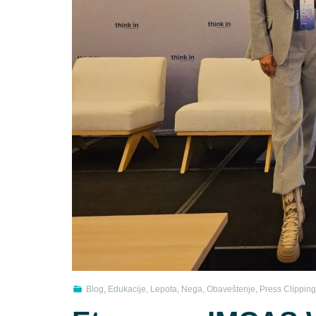
Blog
,
Edukacije
,
Lepota
,
Nega
,
Obaveštenje
,
Press Clipping