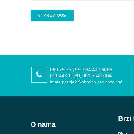
PREVIOUS
060 75 75 755; 064 410 6666
011 443 11 30; 060 554 2064
Imate pitanje? Slobodno nas pozovite!
Brzi 
O nama
Blog