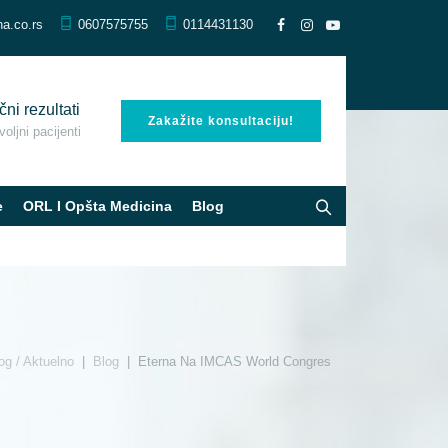
na.co.rs
0607575755
0114431130
čni rezultati
Zakažite konsultaciju!
oljni pacijenti
e
ORL I Opšta Medicina
Blog
og / Aktuelno
|
Blog
|
Eterna Na IMCAS World Congres