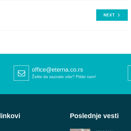
NEXT
office@eterna.co.rs
Želite da saznate više? Pišite nam!
linkovi
Poslednje vesti