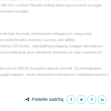
iti reći i o tehnici Needle method blunt koja se koristi za regiju
ksimalne rezultate.
imati čast da među renomiranim kolegama iz celog sveta
en stretchmarks removal, success and utilities.
rimene C02 lasera , injektabilnog kolagena, kolagen stimulatora i
ticaj kombinacije gore navedenih tretmana na strije u periodu od
.
 prvi put na IMCAS kongresu aktivan učesnik. Sa nestrpljenjem
gatiji znanjem, novim iskustvima i inovativnim metodama spremni
Podelite sadržaj