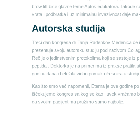
brow lift biće glavne teme Aptos edukatora. Takođe će b
vrata i podbratka i uz minimalnu invazivnost daje ma
Autorska studija
Treći dan kongresa dr Tanja Radenkov Medenica će 
prezentuje svoju autorsku studiju pod nazivom Collag
Reč je o jedinstvenim protokolima koji se sastoje iz p
peptida . Doktorka je na primerima iz prakse pratila u
godinu dana i beležila vidan pomak učesnica u studiji
Kao što smo već napomenli, Eterna je ove godine po
iščekujemo kongres sa kog se kao i uvek vraćamo bo
da svojim pacijentima pružimo samo najbolje.