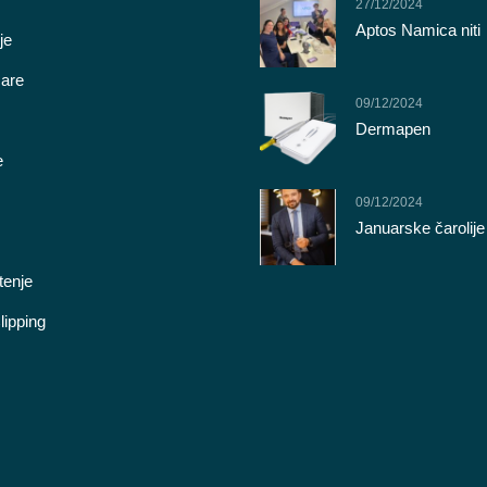
27/12/2024
Aptos Namica niti
je
care
09/12/2024
Dermapen
e
09/12/2024
Januarske čarolije
enje
lipping