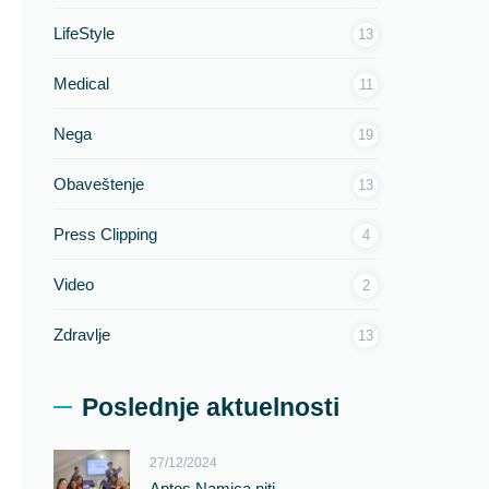
LifeStyle
13
Medical
11
Nega
19
Obaveštenje
13
Press Clipping
4
Video
2
Zdravlje
13
Poslednje aktuelnosti
27/12/2024
Aptos Namica niti