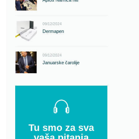
09/12/2024
Dermapen
09/12/2024
Januarske čarolije
Tu smo za sva
vaša pitanja