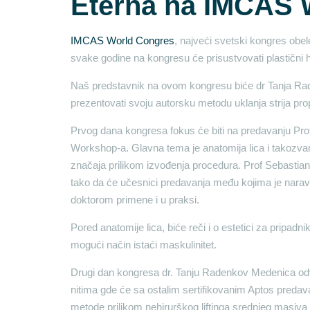
Eterna na IMCAS 
IMCAS World Congres
, najveći svetski kongres obe
svake godine na kongresu će prisustvovati plastični hi
Naš predstavnik na ovom kongresu biće dr Tanja Ra
prezentovati svoju autorsku metodu uklanja strija pr
Prvog dana kongresa fokus će biti na predavanju Pr
Workshop-a. Glavna tema je anatomija lica i takozvan
značaja prilikom izvođenja procedura. Prof Sebastia
tako da će učesnici predavanja među kojima je naravn
doktorom primene i u praksi.
Pored anatomije lica, biće reči i o estetici za pripad
mogući način istaći maskulinitet.
Drugi dan kongresa dr. Tanju Radenkov Medenica odv
nitima gde će sa ostalim sertifikovanim Aptos predav
metode prilikom nehirurškog liftinga srednjeg masiva 