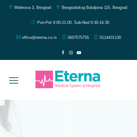
Molerova 3, Beograd
Beogradskog Bataljona 115, Beograd
Pon-Pet 9:00-21:00, Sub-Ned 9:30-16:30
office@eterna.co.rs
0607575755
0114431130