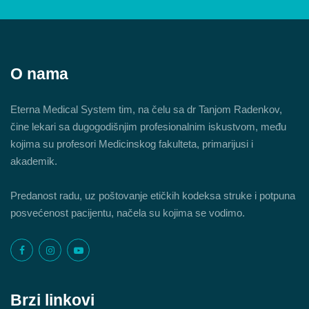
O nama
Eterna Medical System tim, na čelu sa dr Tanjom Radenkov,
čine lekari sa dugogodišnjim profesionalnim iskustvom, među
kojima su profesori Medicinskog fakulteta, primarijusi i
akademik.
Predanost radu, uz poštovanje etičkih kodeksa struke i potpuna
posvećenost pacijentu, načela su kojima se vodimo.
Brzi linkovi